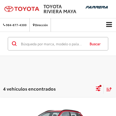
TOYOTA
RIVIERA MAYA
984-877-4300
Dirección
Buscar
4 vehículos encontrados
Comparar vehículo
Precio:
$547,000
2026
Toyota Corolla Cross
LE CVT