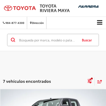
TOYOTA
RIVIERA MAYA
984-877-4300
Dirección
Buscar
7 vehículos encontrados
Comparar vehículo
Precio:
$497,800
2026
Toyota Hilux
Chasis Cabina