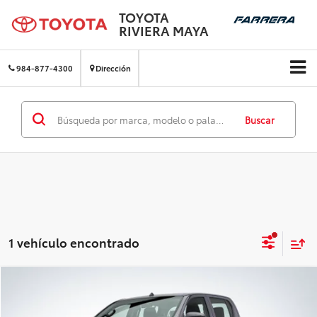
TOYOTA
RIVIERA MAYA
984-877-4300
Dirección
Buscar
1 vehículo encontrado
Comparar vehículo
Precio:
$672,600
2026
Toyota Hilux
Doble Cabina Diesel TM