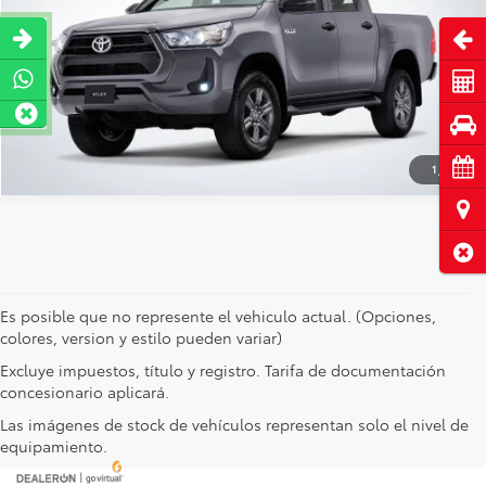
VIN:
53297NSSN0109010522
Valores:
60353
OBTÉN UNA COTIZACIÓN
Abri
Ext.
Disponible
CHATEA SOBRE EL AUTO
Cot
Pru
Cita
1
/
5
Ubi
Cerr
Es posible que no represente el vehiculo actual. (Opciones,
colores, version y estilo pueden variar)
Excluye impuestos, título y registro. Tarifa de documentación
concesionario aplicará.
Las imágenes de stock de vehículos representan solo el nivel de
equipamiento.