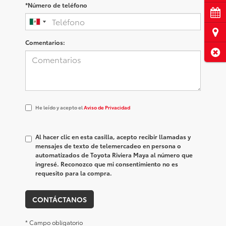
*Número de teléfono
Cita
Ubi
Comentarios:
Cerr
He
He leído y acepto el
Aviso de Privacidad
leído
y
acepto
Al hacer clic en esta casilla, acepto recibir llamadas y
el
mensajes de texto de telemercadeo en persona o
<a
automatizados de Toyota Riviera Maya al número que
href='/privacy.aspx'
ingresé. Reconozco que mi consentimiento no es
target='_blank'>Aviso
requesito para la compra.
de
Privacidad</a>
CONTÁCTANOS
* Campo obligatorio