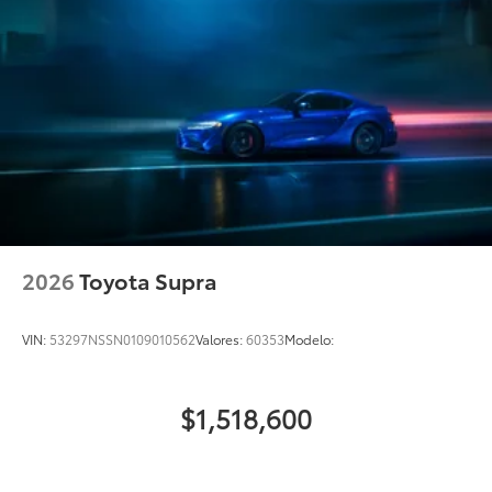
2026
Toyota Supra
VIN:
53297NSSN0109010562
Valores:
60353
Modelo:
$1,518,600