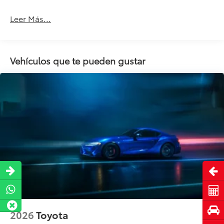
Leer Más...
Vehículos que te pueden gustar
Abri
Cot
Pru
2026
Toyota