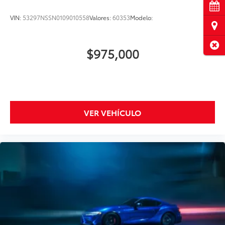
Cita
VIN:
53297NSSN0109010558
Valores:
60353
Modelo:
Ubi
Cerr
$975,000
VER VEHÍCULO