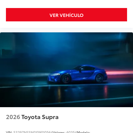
VER VEHÍCULO
2026
Toyota Supra
VIN:
53297NSSN0109010564
Valores:
60354
Modelo: