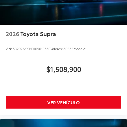
2026
Toyota Supra
VIN:
53297NSSN0109010560
Valores:
60353
Modelo:
$1,508,900
VER VEHÍCULO