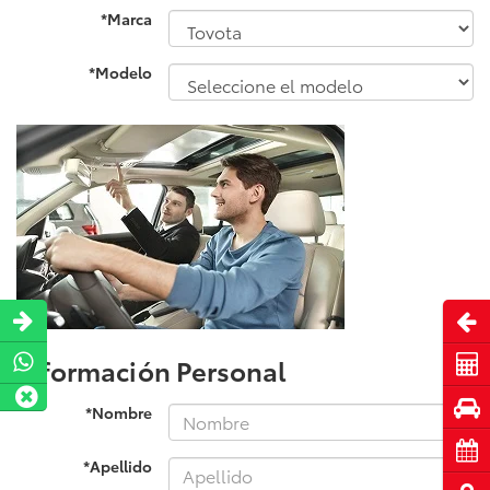
*Marca
*Modelo
Abri
Información Personal
Cot
Pru
*Nombre
Cita
*Apellido