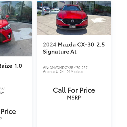
2024
Mazda CX-30
2.5
Signature At
Raize
1.0
VIN:
3MVDMDCY2RM701257
Valores:
U-24-196
Modelo:
Call For Price
368
lo:
MSRP
 Price
P