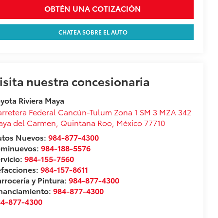
OBTÉN UNA COTIZACIÓN
CHATEA SOBRE EL AUTO
isita nuestra concesionaria
yota Riviera Maya
rretera Federal Cancún-Tulum Zona 1 SM 3 MZA 342
aya del Carmen
,
Quintana Roo
, México
77710
utos Nuevos:
984-877-4300
eminuevos:
984-188-5576
rvicio:
984-155-7560
facciones:
984-157-8611
rrocería y Pintura:
984-877-4300
nanciamiento:
984-877-4300
84-877-4300