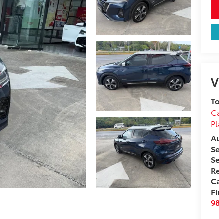
V
To
Ca
Pl
A
S
Se
Re
Ca
Fi
9