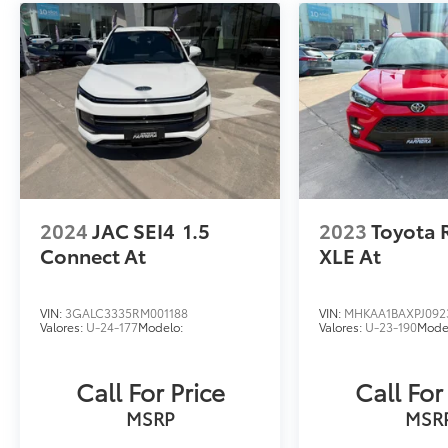
2024
JAC SEI4
1.5
2023
Toyota 
Connect At
XLE At
VIN:
3GALC3335RM001188
VIN:
MHKAA1BAXPJ092
Valores:
U-24-177
Modelo:
Valores:
U-23-190
Mode
Call For Price
Call For
MSRP
MSR