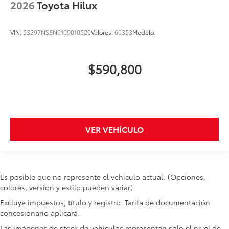
2026
Toyota Hilux
VIN:
53297NSSN0109010520
Valores:
60353
Modelo:
$590,800
VER VEHÍCULO
Es posible que no represente el vehiculo actual. (Opciones,
colores, version y estilo pueden variar)
Excluye impuestos, título y registro. Tarifa de documentación
concesionario aplicará.
Las imágenes de stock de vehículos representan solo el nivel de