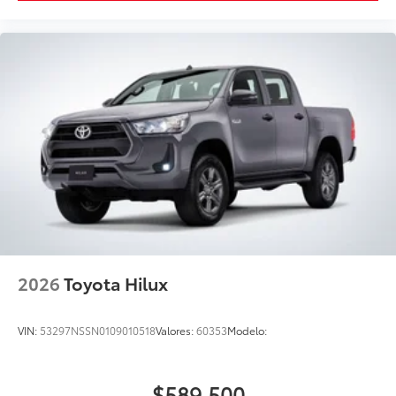
2026
Toyota Hilux
VIN:
53297NSSN0109010518
Valores:
60353
Modelo:
$589,500