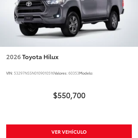
2026
Toyota Hilux
VIN:
53297NSSN0109010516
Valores:
60353
Modelo:
$550,700
VER VEHÍCULO