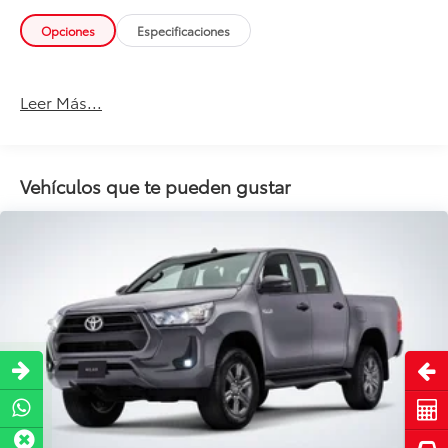
Opciones
Especificaciones
Leer Más...
Vehículos que te pueden gustar
Abri
Cot