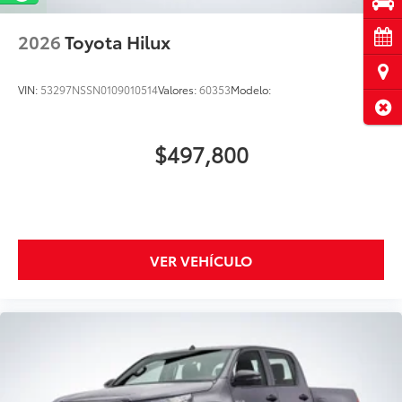
Pru
Cita
2026
Toyota Hilux
Ubi
VIN:
53297NSSN0109010514
Valores:
60353
Modelo:
Cerr
$497,800
VER VEHÍCULO